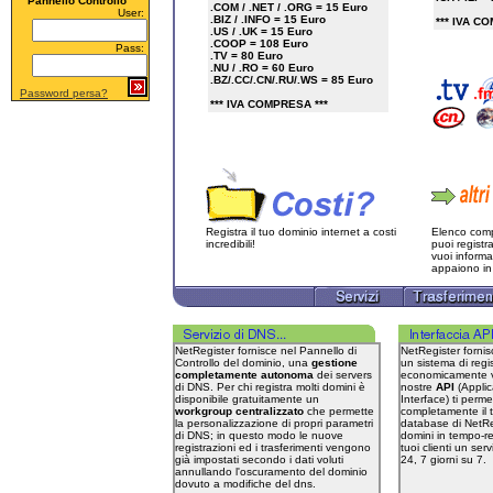
Pannello Controllo
.COM / .NET / .ORG = 15 Euro
User:
.BIZ / .INFO = 15 Euro
*** IVA C
.US / .UK = 15 Euro
.COOP = 108 Euro
Pass:
.TV = 80 Euro
.NU / .RO = 60 Euro
.BZ/.CC/.CN/.RU/.WS = 85 Euro
Password persa?
*** IVA COMPRESA ***
Keywords in inglese: domain name
, domain names , domain
registration , url redirection , co
location , html editors , isp ,
domain , server , domains ,
javascripts , logo , mtnl ,
animations , colocation , counter ,
email , ftp , host , Parole chiave:,
registrazione dominio, web
Registra il tuo dominio internet a costi
Elenco comp
hosting, spazio web, register
incredibili!
puoi registr
domain, servizi internet, registra
vuoi inform
dominio, dominio internet, , ,
appaiono in
spazio web gratuito , spazio web
gratis , domain register , free web
hosting , register domain name ,
spazio web free , spazio web
illimitato gratuito , cheap web
hosting , web site hosting , web
NetRegister fornisce nel Pannello di
NetRegister fornis
hosting , affordable web hosting ,
Controllo del dominio, una
gestione
un sistema di regi
hosting web , web hosting services
completamente autonoma
dei servers
economicamente v
, discount web hosting ,
di DNS. Per chi registra molti domini è
nostre
API
(Appli
professional web hosting , best web
disponibile gratuitamente un
Interface) ti perme
hosting , adult web hosting , free
workgroup centralizzato
che permette
completamente il t
web site hosting , christian web
la personalizzazione di propri parametri
database di NetReg
hosting , web page hosting ,
di DNS; in questo modo le nuove
domini in tempo-rea
canadian web hosting , fast web
registrazioni ed i trasferimenti vengono
tuoi clienti un ser
hosting , frontpage 2002 web
già impostati secondo i dati voluti
24, 7 giorni su 7.
hosting , uk web hosting , web
annullando l'oscuramento del dominio
hosting review , virtual web
dovuto a modifiche del dns.
hosting , monitored web hosting ,