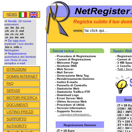
NEWS
Registra subito il tuo domi
->
Novità: 16 nuove
estensioni:
.ac .be .bz .cc
www.
.ch .cn .li .md
.nu .ro .ru .sh
.st .su .tm .ws
->
Da oggi puoi
trasferire i tuoi domini
.biz e .info
a
Netregister
->
Registrazione
- Procedura di Registrazione
- Registraz
automatica del dominio
- Canoni di Registrazione
- Canoni di
con l'invio di una
- Welcome Page
- 3 MB Spa
semplice e-mail
- Gestione DNS
- 1 Casella
ISTRUZIONI
- Web Server
-
Tutti i Ser
- Mail Server
- Generazione Meta Tag
DOMINI INTERNET
- Reindirizzamento Dominio
- Inoltro E-mails
FAQ
- Pannello di Controllo
- Statistiche Web
SERVIZI
- Statistiche Traffico FTP
- Download Logs
MOTORI RICERCA
- Errori Server Web
Domi
- Ultimo Accesso Web
DOCUMENTI
- Procedure di Utilità
.IT = 38 Eu
- Servizio Informativo
.COM / .NE
- Supporto Tecnico
LISTINO PREZZI
.BIZ / .INF
...maggiori informazioni...
.US / .UK 
.COOP = 1
SUPPORTO
.TV = 100 
.ST = 85 E
Registrazione Dominio
AUTHORITY
.AC / .SH 
.IT = 18 Euro
.CH / .LI =