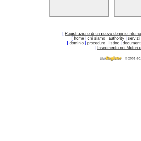
hosting services web , cheap web
hosting domains , discount web
hosting services , web hosting
services explained , web hosting
servers , web hosting packages ,
inexpensive web hosting , reviews
web hosting , dedicated web server
hosting , web hosting php mysql ,
web hosting mysql ,
[
Registrazione di un nuovo dominio interne
[
home
|
chi siamo
|
authority
|
servizi
[
dominio
|
procedure
|
listino
|
document
[
Inserimento nei Motori d
©
2001-20
affordable hosting site web , frontpage web ho
solutions , discount hosting site web , web si
dependable web hosting , ecommerce web hosti
free frontpage web hosting , compare web hos
hosting , discount web site hosting , web host
hosting , cgi web hosting , cheap web site hos
memphis web hosting , mysql asp web hosting
hosting best , totally free web hosting , ad fr
hosting , business web hosting , web hosting